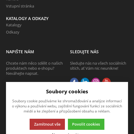
Vstupní stránka
KATALOGY A ODKAZY
Katalogy
Odkazy
NAPIŠTE NÁM
SLEDUJTE NÁS
Chcete nám něco sdělit o našich
Sledujte nás na všech sociálních
produktech nebo e-shopu?
sítích, ať Vám nic neunikne!
Neváhejte napsat.
CHCI NAPSAT ZPRÁVU
Soubory cookies
Soubory cookie používáme ke shromažďování a analýze informací
o výkonu a používání webu, zajištění fungování funkcí ze sociálních
médií a ke zlepšení a přizpůsobení obsahu a reklam.
Zamítnout vše
Povolit cookies
Tato stránka používá soubory cookies. Klikněte pro více informací.