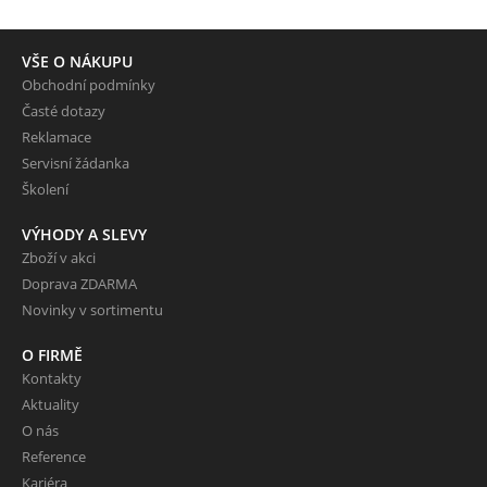
VŠE O NÁKUPU
Obchodní podmínky
Časté dotazy
Reklamace
Servisní žádanka
Školení
VÝHODY A SLEVY
Zboží v akci
Doprava ZDARMA
Novinky v sortimentu
O FIRMĚ
Kontakty
Aktuality
O nás
Reference
Kariéra