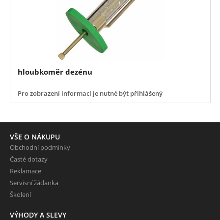
hloubkoměr dezénu
Pro zobrazení informací je nutné být přihlášený
VŠE O NÁKUPU
Obchodní podmínky
Časté dotazy
Reklamace
Servisní žádanka
Školení
VÝHODY A SLEVY