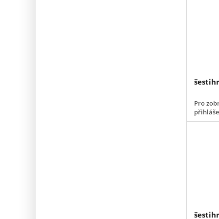
šestih
Pro zobr
přihláš
šestih