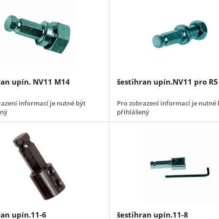
ran upín. NV11 M14
šestihran upín.NV11 pro R5
azení informací je nutné být
Pro zobrazení informací je nutné 
ený
přihlášený
ran upín.11-6
šestihran upín.11-8