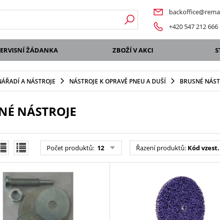
backoffice@remat
+420 547 212 666
SERVISNÍ ŽÁDANKA
ZBOŽÍ V AKCI
S
NÁŘADÍ A NÁSTROJE
NÁSTROJE K OPRAVĚ PNEU A DUŠÍ
BRUSNÉ NÁST
NÉ NÁSTROJE
Počet produktů
:
12
Řazení produktů
:
Kód vzest.