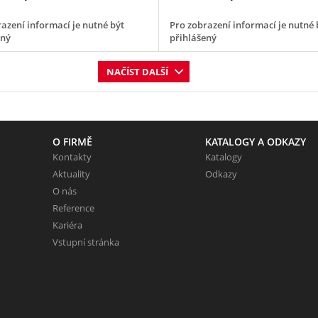
azení informací je nutné být
Pro zobrazení informací je nutné 
ený
přihlášený
NAČÍST DALŠÍ
O FIRMĚ
KATALOGY A ODKAZY
Kontakty
Katalogy
Aktuality
Odkazy
O nás
Reference
Kariéra
Vstupní stránka