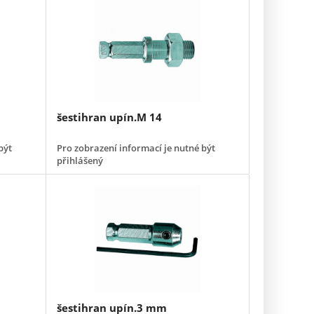
šestihran upín.M 14
být
Pro zobrazení informací je nutné být
přihlášený
šestihran upín.3 mm