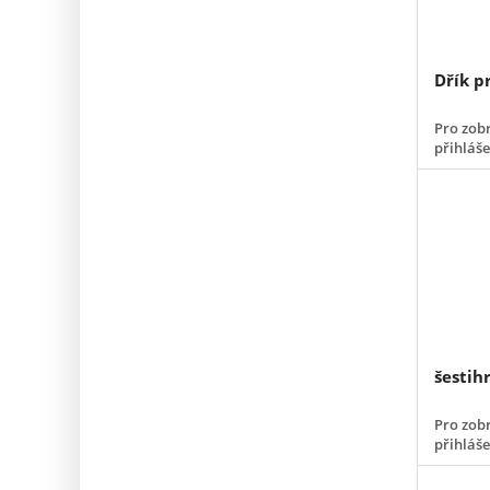
Dřík p
Pro zobr
přihláš
šestih
Pro zobr
přihláš