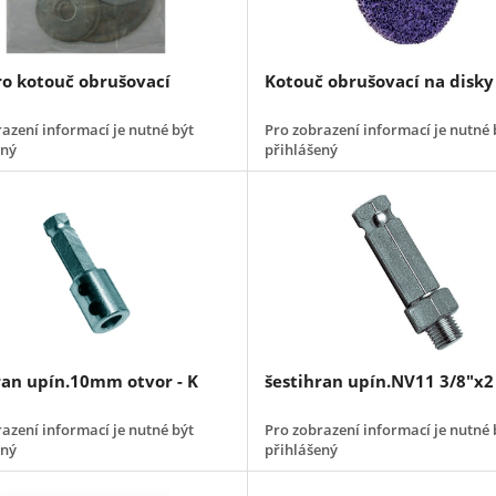
ro kotouč obrušovací
Kotouč obrušovací na disky
azení informací je nutné být
Pro zobrazení informací je nutné 
ený
přihlášený
ran upín.10mm otvor - K
šestihran upín.NV11 3/8"x2
azení informací je nutné být
Pro zobrazení informací je nutné 
ený
přihlášený