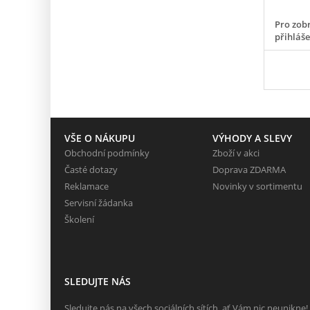
Pro zobr
přihláš
VŠE O NÁKUPU
VÝHODY A SLEVY
Obchodní podmínky
Zboží v akci
Časté dotazy
Doprava ZDARMA
Reklamace
Novinky v sortimentu
Servisní žádanka
Školení
SLEDUJTE NÁS
Sledujte nás na všech sociálních sítích, ať Vám nic neunikne!