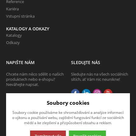
Reference
Kariéra
Vstupní stránka
KATALOGY A ODKAZY
Katalogy
Odkazy
NAPIŠTE NÁM
SLEDUJTE NÁS
Chcete nám něco sdělit o našich
Sledujte nás na všech sociálních
produktech nebo e-shopu?
sítích, ať Vám nic neunikne!
Neváhejte napsat.
CHCI NAPSAT ZPRÁVU
Soubory cookies
Soubory cookie používáme ke shromažďování a analýze informací
o výkonu a používání webu, zajištění fungování funkcí ze sociálních
médií a ke zlepšení a přizpůsobení obsahu a reklam.