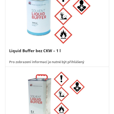
Liquid Buffer bez CKW – 1 l
Pro zobrazení informací je nutné být přihlášený