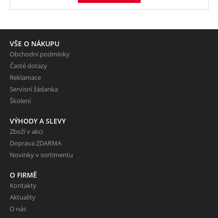
VŠE O NÁKUPU
Obchodní podmínky
Časté dotazy
Reklamace
Servisní žádanka
Školení
VÝHODY A SLEVY
Zboží v akci
Doprava ZDARMA
Novinky v sortimentu
O FIRMĚ
Kontakty
Aktuality
O nás