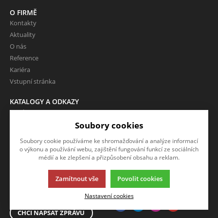
O FIRMĚ
Kontakty
Aktuality
O nás
Reference
Kariéra
Vstupní stránka
KATALOGY A ODKAZY
Katalogy
Odkazy
Soubory cookies
Soubory cookie používáme ke shromažďování a analýze informací
o výkonu a používání webu, zajištění fungování funkcí ze sociálních
NAPIŠTE NÁM
SLEDUJTE NÁS
médií a ke zlepšení a přizpůsobení obsahu a reklam.
Chcete nám něco sdělit o našich
Sledujte nás na všech sociálních
Zamítnout vše
Povolit cookies
produktech nebo e-shopu?
sítích, ať Vám nic neunikne!
Neváhejte napsat.
Nastavení cookies
CHCI NAPSAT ZPRÁVU