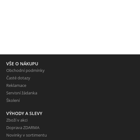
VŠE O NÁKUPU
Obchodní podmínky
Časté dotazy
Reklamace
Servisní žádanka
Školení
VÝHODY A SLEVY
Zboží v akci
Doprava ZDARMA
Novinky v sortimentu