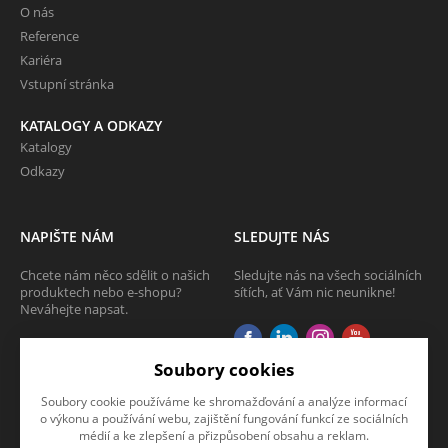
O nás
Reference
Kariéra
Vstupní stránka
KATALOGY A ODKAZY
Katalogy
Odkazy
NAPIŠTE NÁM
SLEDUJTE NÁS
Chcete nám něco sdělit o našich
Sledujte nás na všech sociálních
produktech nebo e-shopu?
sítích, ať Vám nic neunikne!
Neváhejte napsat.
CHCI NAPSAT ZPRÁVU
Soubory cookies
Soubory cookie používáme ke shromažďování a analýze informací
o výkonu a používání webu, zajištění fungování funkcí ze sociálních
médií a ke zlepšení a přizpůsobení obsahu a reklam.