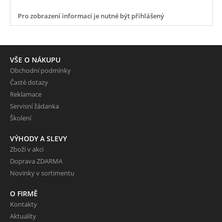
Pro zobrazení informací je nutné být přihlášený
VŠE O NÁKUPU
Obchodní podmínky
Časté dotazy
Reklamace
Servisní žádanka
Školení
VÝHODY A SLEVY
Zboží v akci
Doprava ZDARMA
Novinky v sortimentu
O FIRMĚ
Kontakty
Aktuality