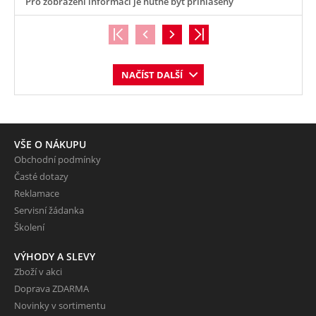
Pro zobrazení informací je nutné být přihlášený
NAČÍST DALŠÍ
VŠE O NÁKUPU
Obchodní podmínky
Časté dotazy
Reklamace
Servisní žádanka
Školení
VÝHODY A SLEVY
Zboží v akci
Doprava ZDARMA
Novinky v sortimentu