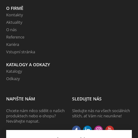
O FIRMĚ
Kontakty
Aktuality
O nás
Reference
Kariéra
Vstupní stránka
KATALOGY A ODKAZY
Katalogy
Odkazy
NAPIŠTE NÁM
SLEDUJTE NÁS
Chcete nám něco sdělit o našich
Sledujte nás na všech sociálních
produktech nebo e-shopu?
sítích, ať Vám nic neunikne!
Neváhejte napsat.
CHCI NAPSAT ZPRÁVU