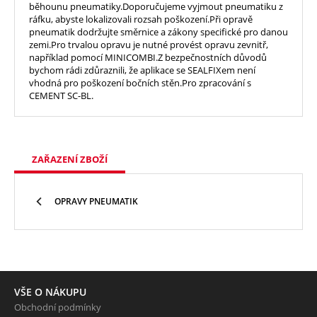
běhounu pneumatiky.Doporučujeme vyjmout pneumatiku z
ráfku, abyste lokalizovali rozsah poškození.Při opravě
pneumatik dodržujte směrnice a zákony specifické pro danou
zemi.Pro trvalou opravu je nutné provést opravu zevnitř,
například pomocí MINICOMBI.Z bezpečnostních důvodů
bychom rádi zdůraznili, že aplikace se SEALFIXem není
vhodná pro poškození bočních stěn.Pro zpracování s
CEMENT SC-BL.
ZAŘAZENÍ ZBOŽÍ
OPRAVY PNEUMATIK
VŠE O NÁKUPU
Obchodní podmínky