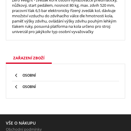
nůžkový, start pedálem, nosnost 80 kg, max. zdvih 520 mm,
pracovní tlak 6,5 bar elektronicky řízený zvedák kol, dávkuje
množství vzduchu do zdvihacího válce dle hmotnosti kola,
paměť výšky zdvihu, ovládání výšky zdvihu pouhým lehkým
tlakem ruky, posuvná platforma na kola určeno pro stroj:
univerzál pro jakýkoliv typ osobní vyvažovačky
ZAŘAZENÍ ZBOŽÍ
OSOBNÍ
OSOBNÍ
VŠE O NÁKUPU
Obchodní podmínky