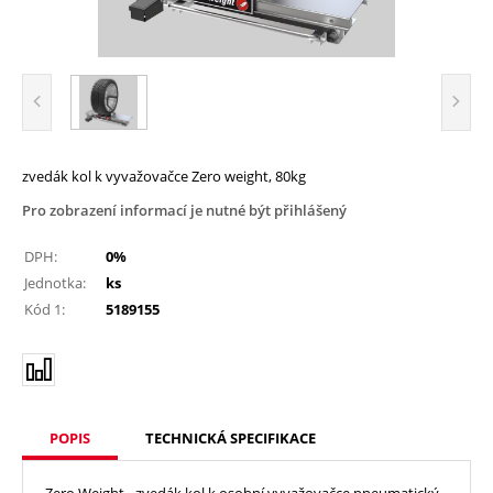
zvedák kol k vyvažovačce Zero weight, 80kg
Pro zobrazení informací je nutné být přihlášený
DPH:
0%
Jednotka:
ks
Kód 1:
5189155
POPIS
TECHNICKÁ SPECIFIKACE
Zero Weight - zvedák kol k osobní vyvažovačce pneumatický,