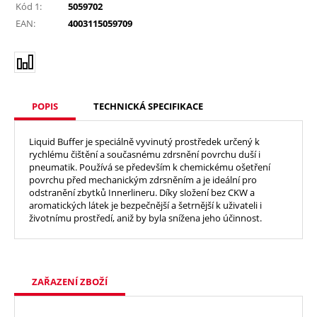
Kód 1:
5059702
EAN:
4003115059709
POPIS
TECHNICKÁ SPECIFIKACE
Liquid Buffer je speciálně vyvinutý prostředek určený k
rychlému čištění a současnému zdrsnění povrchu duší i
pneumatik. Používá se především k chemickému ošetření
povrchu před mechanickým zdrsněním a je ideální pro
odstranění zbytků Innerlineru. Díky složení bez CKW a
aromatických látek je bezpečnější a šetrnější k uživateli i
životnímu prostředí, aniž by byla snížena jeho účinnost.
ZAŘAZENÍ ZBOŽÍ