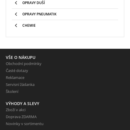
OPRAVY DUŠÍ
OPRAVY PNEUMATIK
CHEMIE
VŠE O NÁKUPU
Obchodní podmínky
Časté dotazy
Reklamace
Servisní žádanka
Školení
VÝHODY A SLEVY
Zboží v akci
Doprava ZDARMA
Novinky v sortimentu