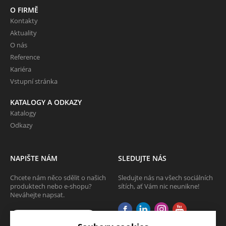
O FIRMĚ
Kontakty
Aktuality
O nás
Reference
Kariéra
Vstupní stránka
KATALOGY A ODKAZY
Katalogy
Odkazy
NAPIŠTE NÁM
SLEDUJTE NÁS
Chcete nám něco sdělit o našich
Sledujte nás na všech sociálních
produktech nebo e-shopu?
sítích, ať Vám nic neunikne!
Neváhejte napsat.
CHCI NAPSAT ZPRÁVU