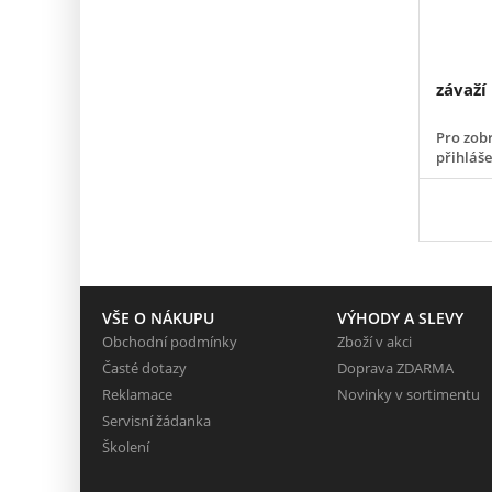
závaží
Pro zobr
přihláš
VŠE O NÁKUPU
VÝHODY A SLEVY
Obchodní podmínky
Zboží v akci
Časté dotazy
Doprava ZDARMA
Reklamace
Novinky v sortimentu
Servisní žádanka
Školení