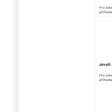
Pro zobr
přihláš
závaží
Pro zobr
přihláš