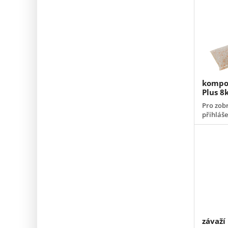
kompo
Plus 8
Pro zobr
přihláš
závaží