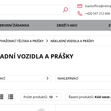
backoffice@remat
+420 547 212 666
SERVISNÍ ŽÁDANKA
ZBOŽÍ V AKCI
S
VYVAŽOVACÍ TĚLÍSKA A PRÁŠKY
NÁKLADNÍ VOZIDLA A PRÁŠKY
ADNÍ VOZIDLA A PRÁŠKY
ACÍ
NAKLEPÁVACÍ
Počet produktů
:
12
Řazení produktů
:
Kód vzest.