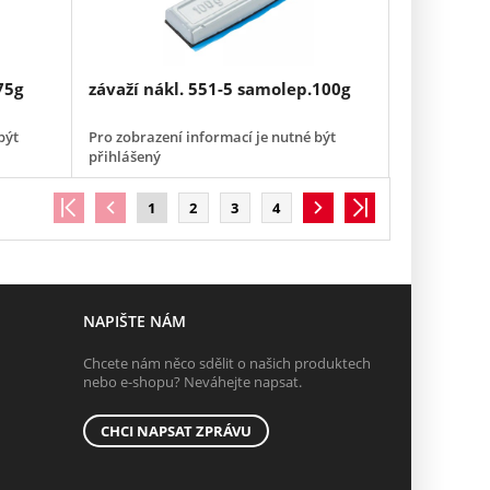
75g
závaží nákl. 551-5 samolep.100g
být
Pro zobrazení informací je nutné být
přihlášený
1
2
3
4
NAPIŠTE NÁM
Chcete nám něco sdělit o našich produktech
nebo e-shopu? Neváhejte napsat.
CHCI NAPSAT ZPRÁVU