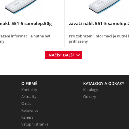
 nákl. 551-5 samolep.50g
závaží nákl. 551-5 samolep.
azení informací je nutné být
Pro zobrazení informací je nutné 
ený
přihlášený
NAČÍST DALŠÍ
O FIRMĚ
KATALOGY A ODKAZY
Kontakty
Katalogy
Aktuality
Odkazy
O nás
Reference
Kariéra
Vstupní stránka