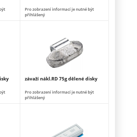
být
Pro zobrazení informací je nutné být
přihlášený
isky
závaží nákl.RD 75g dělené disky
být
Pro zobrazení informací je nutné být
přihlášený