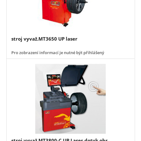
stroj vyvaž.MT3650 UP laser
Pro zobrazení informací je nutné být přihlášený
stroj vyvaž.MT3800-C UP Laser dotyk.obr.